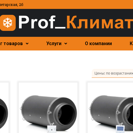
летарская, 2б
г товаров
Услуги
О компании
К