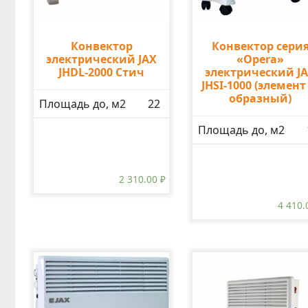
Конвектор
Конвектор сери
электрический JAX
«Opera»
JHDL-2000 Стич
электрический J
JHSI-1000 (элемент
образный)
Площадь до, м2
22
Площадь до, м2
2 310.00
₽
4 410