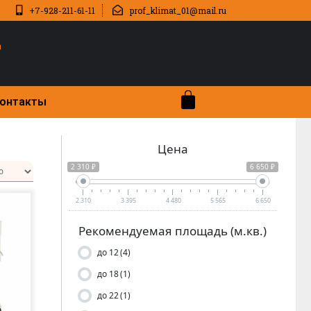
+7-928-211-61-11
prof_klimat_01@mail.ru
онтакты
Цена
2 310 ₽
6 650 ₽
2 310
3 395
4 480
5 565
6 650
Рекомендуемая площадь (м.кв.)
до 12
(4)
до 18
(1)
до 22
(1)