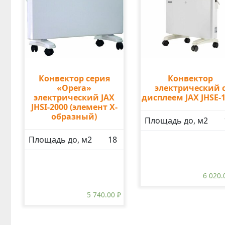
Конвектор серия
Конвектор
«Opera»
электрический 
электрический JAX
дисплеем JAX JHSE-
JHSI-2000 (элемент X-
образный)
Площадь до, м2
Площадь до, м2
18
6 020
5 740.00
₽