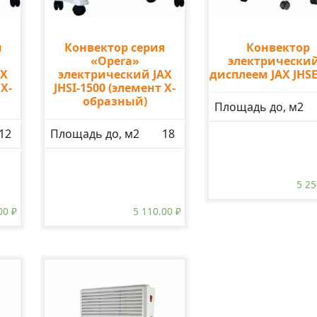
я
Конвектор серия
Конвектор
«Opera»
электрический
AX
электрический JAX
дисплеем JAX JHSE
 X-
JHSI-1500 (элемент X-
образный)
Площадь до, м2
12
Площадь до, м2
18
5 2
.00
₽
5 110.00
₽