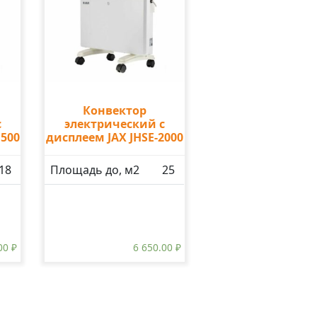
Конвектор
с
электрический с
1500
дисплеем JAX JHSE-2000
18
Площадь до, м2
25
.00
₽
6 650.00
₽