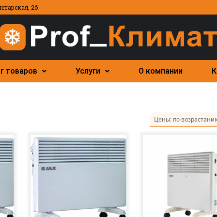
летарская, 2б
г товаров
Услуги
О компании
К