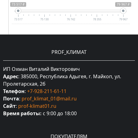
73 517 ₽
79 967 ₽
73 517
75 130
76 742
78 355
79 967
PROF_КЛИМАТ
ИП Охман Виталий Викторович
Адрес
: 385000, Республика Адыгея, г. Майкоп, ул.
Пролетарская, 2б
Телефон
:
+7-928-211-61-11
Почта
:
prof_klimat_01@mail.ru
Сайт
:
prof-klimat01.ru
Время работы:
с 9:00 до 18:00
ПОКУПАТЕЛЯМ