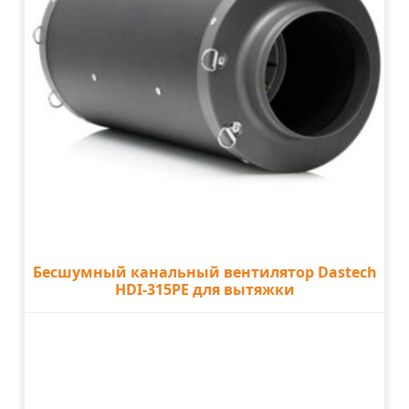
Бесшумный канальный вентилятор Dastech
HDI-315PE для вытяжки