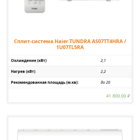
Сплит-система Haier TUNDRA AS07TT4HRA /
1U07TL5RA
Охлаждение (кВт)
2,1
Нагрев (кВт)
2,2
Рекомендованная площадь (м.кв):
до 20
41 800.00
₽