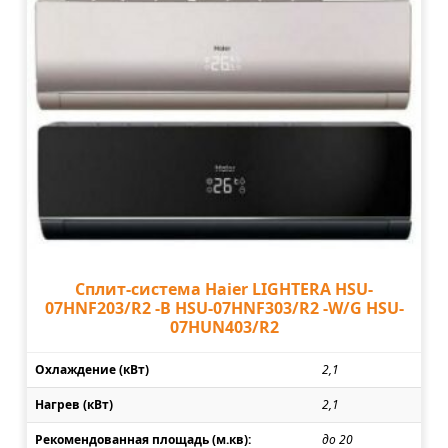
Сплит-система Haier LIGHTERA HSU-
07HNF203/R2 -B HSU-07HNF303/R2 -W/G HSU-
07HUN403/R2
Охлаждение (кВт)
2,1
Нагрев (кВт)
2,1
Рекомендованная площадь (м.кв):
до 20