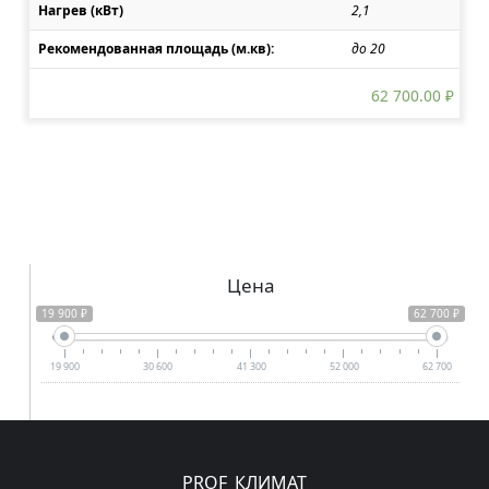
Нагрев (кВт)
2,1
Рекомендованная площадь (м.кв):
до 20
62 700.00
₽
Цена
19 900 ₽
62 700 ₽
19 900
30 600
41 300
52 000
62 700
PROF_КЛИМАТ