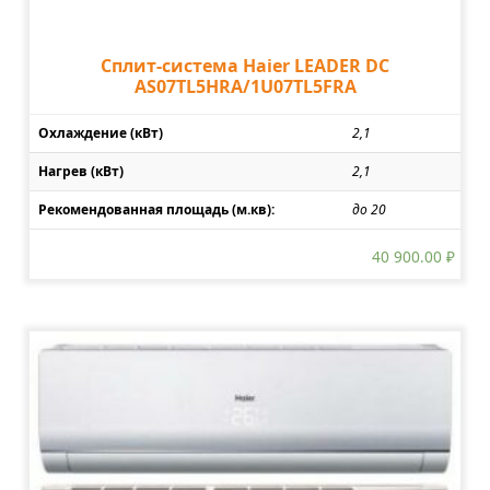
Сплит-система Haier LEADER DC
AS07TL5HRA/1U07TL5FRA
Охлаждение (кВт)
2,1
Нагрев (кВт)
2,1
Рекомендованная площадь (м.кв):
до 20
40 900.00
₽