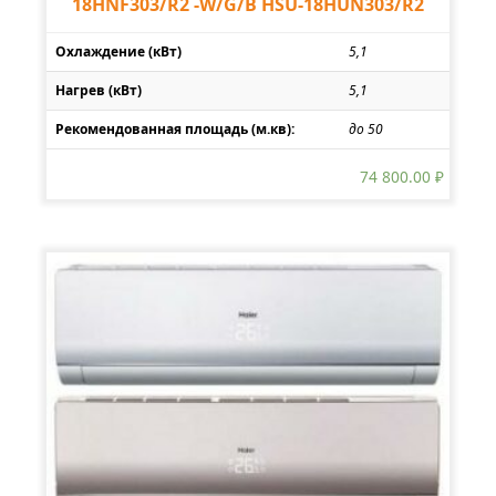
18HNF303/R2 -W/G/B HSU-18HUN303/R2
Охлаждение (кВт)
5,1
Нагрев (кВт)
5,1
Рекомендованная площадь (м.кв):
до 50
74 800.00
₽