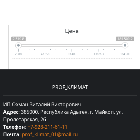
Цена
2 310 ₽
184 500 ₽
2 310
47 858
93 405
138 953
184 500
PROF_КЛИМАТ
ИП Охман Виталий Викторович
Адрес
: 385000, Республика Адыгея, г. Майкоп, ул.
Пролетарская, 2б
Телефон
:
+7-928-211-61-11
Почта
:
prof_klimat_01@mail.ru