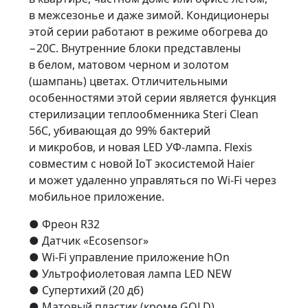
в межсезонье и даже зимой. Кондиционеры
этой серии работают в режиме обогрева до
−20С. Внутренние блоки представлены
в белом, матовом черном и золотом
(шампань) цветах. Отличительными
особенностями этой серии является функция
стерилизации теплообменника Steri Clean
56C, убивающая до 99% бактерий
и микробов, и новая LED УФ-лампа. Flexis
совместим с новой IoT экосистемой Haier
и может удаленно управляться по Wi-Fi через
мобильное приложение.
● Фреон R32
● Датчик «Ecosensor»
● Wi-Fi управление приложение hOn
● Ультрофиолетовая лампа LED NEW
● Супертихий (20 дб)
● Матовый пластик (кроме GOLD)