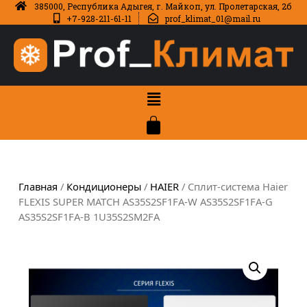
385000, Республика Адыгея, г. Майкоп, ул. Пролетарская, 2б
+7-928-211-61-11
prof_klimat_01@mail.ru
Главная
/
Кондиционеры
/
HAIER
/ Сплит-система Haier
FLEXIS SUPER MATCH AS35S2SF1FA-W AS35S2SF1FA-G
AS35S2SF1FA-B 1U35S2SM2FA