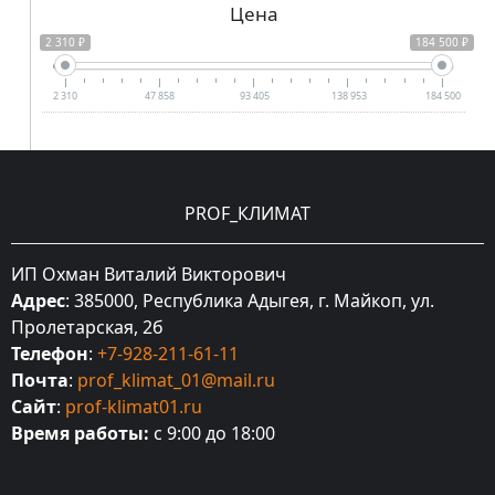
Цена
2 310 ₽
184 500 ₽
2 310
47 858
93 405
138 953
184 500
PROF_КЛИМАТ
ИП Охман Виталий Викторович
Адрес
: 385000, Республика Адыгея, г. Майкоп, ул.
Пролетарская, 2б
Телефон
:
+7-928-211-61-11
Почта
:
prof_klimat_01@mail.ru
Сайт
:
prof-klimat01.ru
Время работы:
с 9:00 до 18:00