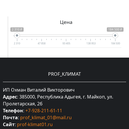
Цена
2 310 ₽
184 500 ₽
2 310
47 858
93 405
138 953
184 500
PROF_КЛИМАТ
ИП Охман Виталий Викторович
Адрес
: 385000, Республика Адыгея, г. Майкоп, ул.
Пролетарская, 2б
Телефон
:
+7-928-211-61-11
Почта
:
prof_klimat_01@mail.ru
Сайт
:
prof-klimat01.ru