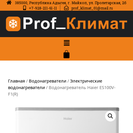
385000, Республика Адыгея, г. Майкоп, ул. Пролетарская, 2б
+7-928-211-61-11
prof_klimat_01@mail.ru
Главная
/
Водонагреватели
/
Электрические
водонагреватели
/ Водонагреватель Haier ES100V-
F1(R)