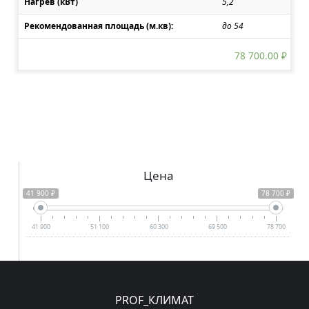
Нагрев (кВт)
5,2
Рекомендованная площадь (м.кв):
до 54
78 700.00
₽
Цена
41 900 ₽
78 700 ₽
41 900
51 100
60 300
69 500
78 700
PROF_КЛИМАТ