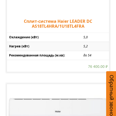
Сплит-система Haier LEADER DC
AS18TL4HRA/1U18TL4FRA
Охлаждение (кВт)
5,0
Нагрев (кВт)
5,2
Рекомендованная площадь (м.кв):
до 54
76 400.00
₽
Обратный звонок