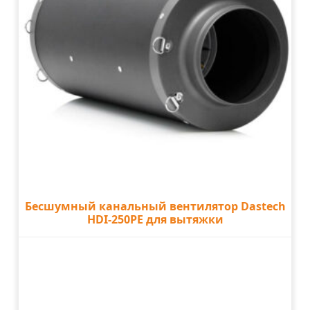
Бесшумный канальный вентилятор Dastech
HDI-250PE для вытяжки