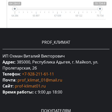
64 284 ₽
70 734 ₽
64 284
65 897
67 509
69 122
70 734
PROF_КЛИМАТ
ИП Охман Виталий Викторович
Адрес
: 385000, Республика Адыгея, г. Майкоп, ул.
Пролетарская, 2б
Телефон
:
+7-928-211-61-11
Почта
:
prof_klimat_01@mail.ru
Сайт
:
prof-klimat01.ru
Время работы:
с 9:00 до 18:00
ПОКУПАТЕЛЯМ