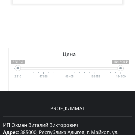
Цена
2 310 ₽
184 500 ₽
2 310
47 858
93 405
138 953
184 500
PROF_КЛИМАТ
ИП Охман Виталий Викторович
Адрес
: 385000, Республика Адыгея, г. Майкоп, ул.