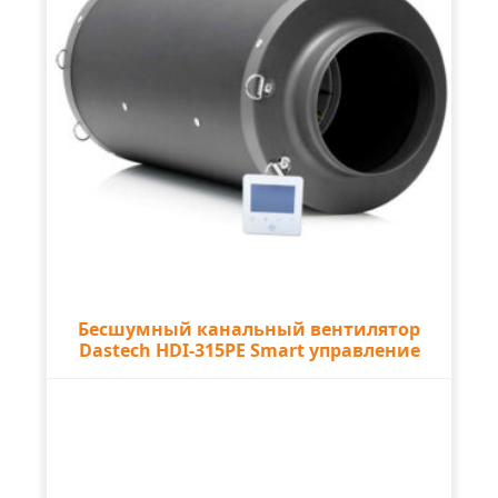
Бесшумный канальный вентилятор
Dastech HDI-315PE Smart управление