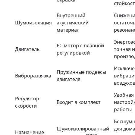
стойкост
Внутренний
Снижени
Шумоизоляция
акустический
остаточ
материал
резонан
Энергоэ
EC-мотор с плавной
Двигатель
точная 
регулировкой
произво
Исключе
Пружинные подвесы
Виброразвязка
вибраци
двигателя
воздухо
Удобная
Регулятор
Входит в комплект
настрой
скорости
работы
Бесшумн
Шумоизолированный
для дома
Назначение