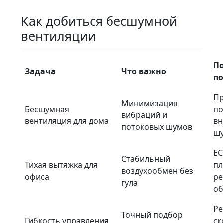
Как добиться бесшумной
вентиляции
П
Задача
Что важно
п
П
Минимизация
Бесшумная
по
вибраций и
вентиляция для дома
вн
потоковых шумов
шу
EC
Стабильный
Тихая вытяжка для
пл
воздухообмен без
офиса
ре
гула
об
Ре
Точный подбор
Гибкость управления
ск