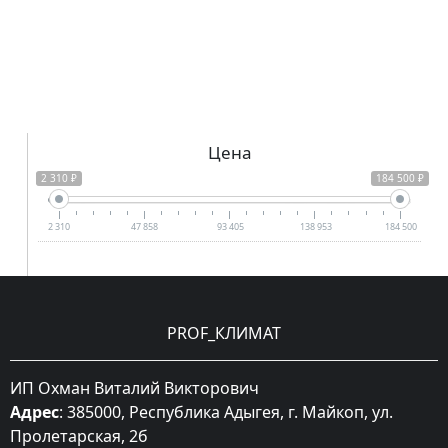
Цена
2 310 ₽
184 500 ₽
2 310
47 858
93 405
138 953
184 500
PROF_КЛИМАТ
ИП Охман Виталий Викторович
Адрес
: 385000, Республика Адыгея, г. Майкоп, ул.
Пролетарская, 2б