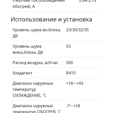
Рабочий ток (охлаждение/
3,54/3,15
обогрев), А
Использование и установка
Уровень шума вн.блока,
23/30/32/35
Дб
Уровень шума
53
внеш.блока, Дб
Расход воздуха, м3/час
500
Хладагент
R410
Диапазон наружных
+18~-+43
температур
ОХЛАЖДЕНИЕ, `С
Диапазон наружных
-7~-+24
температур ОБОГРЕВ, `С