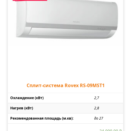
Сплит-система Rovex RS-09MST1
Охлаждение (кВт)
2,7
Нагрев (кВт)
2,8
Рекомендованная площадь (м.кв):
до 27
24 000.00
₽