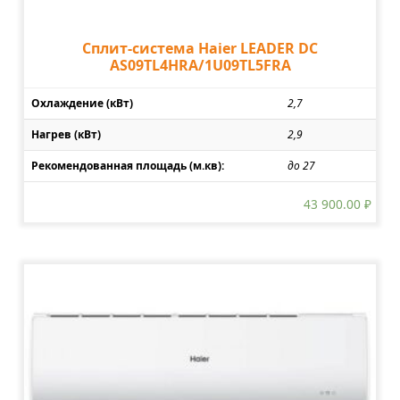
Сплит-система Haier LEADER DC
AS09TL4HRA/1U09TL5FRA
Охлаждение (кВт)
2,7
Нагрев (кВт)
2,9
Рекомендованная площадь (м.кв):
до 27
43 900.00
₽